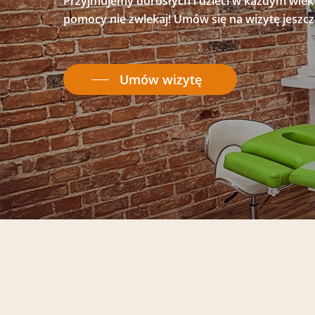
Przyjmujemy dorosłych i dzieci w każdym wieku
pomocy nie zwlekaj! Umów się na wizytę jeszcze
Umów wizytę