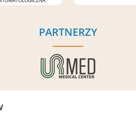
PARTNERZY
w
h