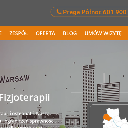
Praga Północ 601 900
E
ZESPÓŁ
OFERTA
BLOG
UMÓW WIZYTĘ
Fizjoterapii
pii i osteopatii. Naszą
u i ograniczeń sprawności.