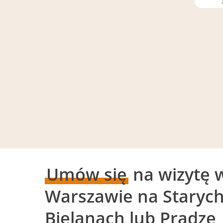
Umów się
na wizytę 
Warszawie na Staryc
Bielanach lub Pradze