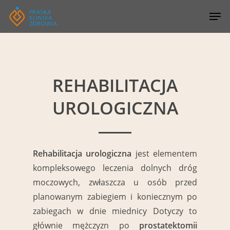
Skip
to
main
content
REHABILITACJA
UROLOGICZNA
Rehabilitacja urologiczna
jest elementem
kompleksowego leczenia dolnych dróg
moczowych, zwłaszcza u osób przed
planowanym zabiegiem i koniecznym po
zabiegach w dnie miednicy Dotyczy to
głównie mężczyzn po
prostatektomii