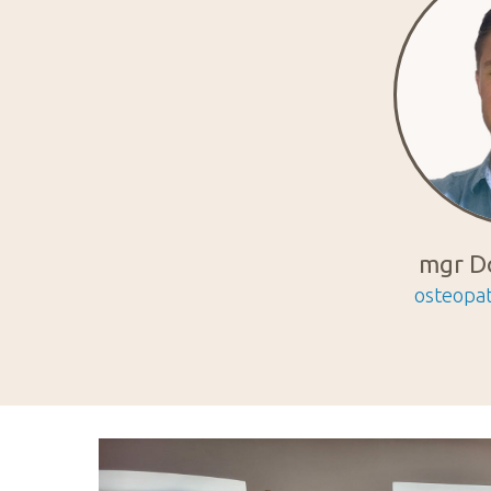
mgr Do
osteopat