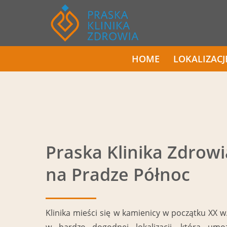
Skip
to
main
content
HOME
LOKALIZACJ
Praska Klinika Zdrowi
na Pradze Północ
Klinika mieści się w kamienicy w początku XX w.
w bardzo dogodnej lokalizacji, która umo