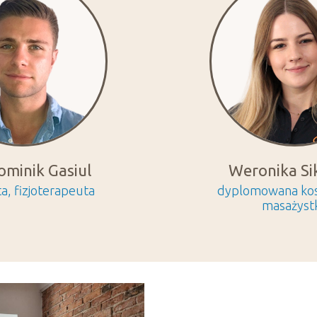
minik Gasiul
Weronika Si
a, fizjoterapeuta
dyplomowana ko
masażyst