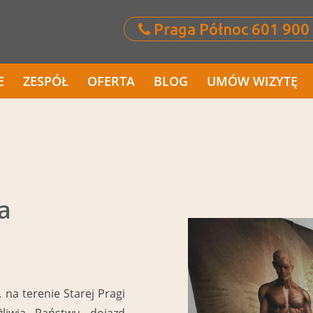
Praga Północ 601 900
E
ZESPÓŁ
OFERTA
BLOG
UMÓW WIZYTĘ
a
 na terenie Starej Pragi
żliwia Państwu dojazd