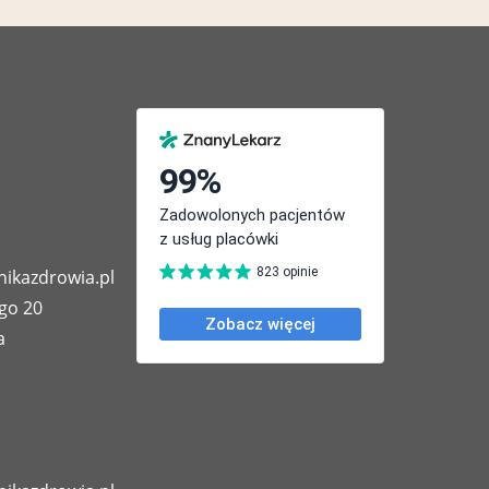
nikazdrowia.pl
go 20
a