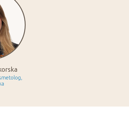
korska
smetolog,
ka